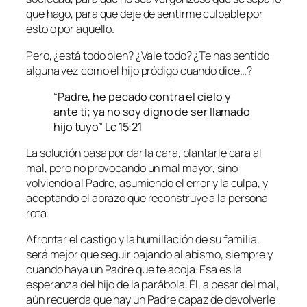
que hago, para que deje de sentirme culpable por
esto o por aquello.
Pero, ¿está todo bien? ¿Vale todo? ¿Te has sentido
alguna vez como el hijo pródigo cuando dice…?
“Padre, he pecado contra el cielo y
ante ti; ya no soy digno de ser llamado
hijo tuyo” Lc 15:21
La solución pasa por dar la cara, plantarle cara al
mal, pero no provocando un mal mayor, sino
volviendo al Padre, asumiendo el error y la culpa, y
aceptando el abrazo que reconstruye a la persona
rota.
Afrontar el castigo y la humillación de su familia,
será mejor que seguir bajando al abismo, siempre y
cuando haya un Padre que te acoja. Esa es la
esperanza del hijo de la parábola. Él, a pesar del mal,
aún recuerda que hay un Padre capaz de devolverle