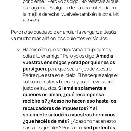
por diente.”
Pero yo os digo: No resistáis al que
os haga mal. Si alguien te da una bofetada en
la mejilla derecha, vuélvele también la otra. Mt
5:38-39
Pero no se queda solo en anular la venganza, Jesús
va mucho más allá en los siguientes versículos:
Habéis oído que se dijo: “Ama a tu prójimo y
odia a tu enemigo.”
Pero yo os digo:
Amad a
vuestros enemigos y orad por quienes os
persiguen
,
para que seáis hijos de vuestro
Padre que está en el cielo. Él hace que salga el
sol sobre malos y buenos, y que llueva sobre
justos e injustos.
Si amáis solamente a
quienes os aman, ¿qué recompensa
recibiréis? ¿Acaso no hacen eso hasta los
recaudadores de impuestos?
Y si
solamente saludáis a vuestros hermanos,
¿qué hacéis de más?
¿Acaso no hacen esto
hasta los gentiles? P
or tanto,
sed perfectos
,