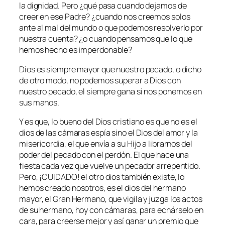
la dignidad. Pero ¿qué pasa cuando dejamos de
creer en ese Padre? ¿cuando nos creemos solos
ante al mal del mundo o que podemos resolverlo por
nuestra cuenta? ¿o cuando pensamos que lo que
hemos hecho es imperdonable?
Dios es siempre mayor que nuestro pecado, o dicho
de otro modo, no podemos superar a Dios con
nuestro pecado, el siempre gana si nos ponemos en
sus manos.
Y es que, lo bueno del Dios cristiano es que no es el
dios de las cámaras espía sino el Dios del amor y la
misericordia, el que envía a su Hijo a librarnos del
poder del pecado con el perdón. El que hace una
fiesta cada vez que vuelve un pecador arrepentido.
Pero, ¡CUIDADO! el otro dios también existe, lo
hemos creado nosotros, es el dios del hermano
mayor, el Gran Hermano, que vigila y juzga los actos
de su hermano, hoy con cámaras, para echárselo en
cara, para creerse mejor y así ganar un premio que