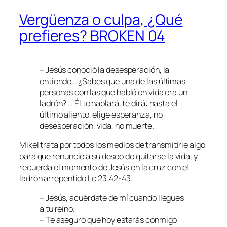
Vergüenza o culpa, ¿Qué
prefieres? BROKEN 04
– Jesús conoció la desesperación, la
entiende… ¿Sabes que una de las últimas
personas con las que habló en vida era un
ladrón? … Él te hablará, te dirá: hasta el
último aliento, elige esperanza, no
desesperación, vida, no muerte.
Mikel trata por todos los medios de transmitirle algo
para que renuncie a su deseo de quitarse la vida, y
recuerda el momento de Jesús en la cruz con el
ladrón arrepentido Lc 23:42-43.
– Jesús, acuérdate de mí cuando llegues
a tu reino.
– Te aseguro que hoy estarás conmigo