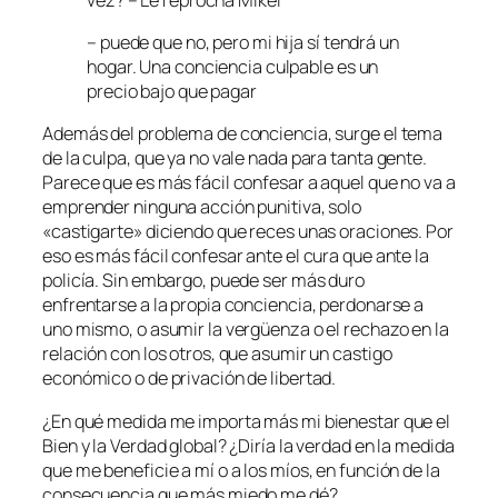
– puede que no, pero mi hija sí tendrá un
hogar. Una conciencia culpable es un
precio bajo que pagar
Además del problema de conciencia, surge el tema
de la culpa, que ya no vale nada para tanta gente.
Parece que es más fácil confesar a aquel que no va a
emprender ninguna acción punitiva, solo
«castigarte» diciendo que reces unas oraciones. Por
eso es más fácil confesar ante el cura que ante la
policía. Sin embargo, puede ser más duro
enfrentarse a la propia conciencia, perdonarse a
uno mismo, o asumir la vergüenza o el rechazo en la
relación con los otros, que asumir un castigo
económico o de privación de libertad.
¿En qué medida me importa más mi bienestar que el
Bien y la Verdad global? ¿Diría la verdad en la medida
que me beneficie a mí o a los míos, en función de la
consecuencia que más miedo me dé?