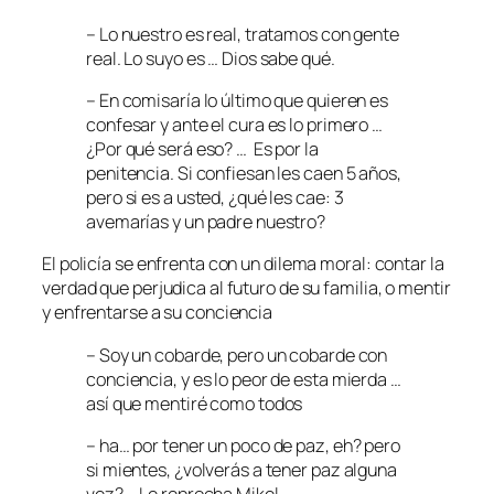
– Lo nuestro es real, tratamos con gente
real. Lo suyo es … Dios sabe qué.
– En comisaría lo último que quieren es
confesar y ante el cura es lo primero …
¿Por qué será eso? … Es por la
penitencia. Si confiesan les caen 5 años,
pero si es a usted, ¿qué les cae: 3
avemarías y un padre nuestro?
El policía se enfrenta con un dilema moral: contar la
verdad que perjudica al futuro de su familia, o mentir
y enfrentarse a su conciencia
– Soy un cobarde, pero un cobarde con
conciencia, y es lo peor de esta mierda …
así que mentiré como todos
– ha… por tener un poco de paz, eh? pero
si mientes, ¿volverás a tener paz alguna
vez? – Le reprocha Mikel