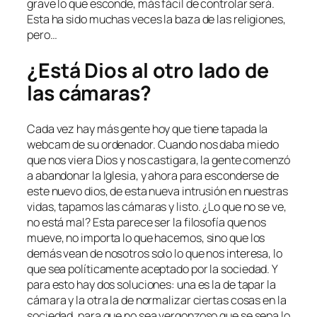
grave lo que esconde, más fácil de controlar será.
Esta ha sido muchas veces la baza de las religiones,
pero…
¿Está Dios al otro lado de
las cámaras?
Cada vez hay más gente hoy que tiene tapada la
webcam de su ordenador. Cuando nos daba miedo
que nos viera Dios y nos castigara, la gente comenzó
a abandonar la Iglesia, y ahora para esconderse de
este nuevo dios, de esta nueva intrusión en nuestras
vidas, tapamos las cámaras y listo. ¿Lo que no se ve,
no está mal? Esta parece ser la filosofía que nos
mueve, no importa lo que hacemos, sino que los
demás vean de nosotros solo lo que nos interesa, lo
que sea políticamente aceptado por la sociedad. Y
para esto hay dos soluciones: una es la de tapar la
cámara y la otra la de normalizar ciertas cosas en la
sociedad, para que no sea vergonzoso que se sepa lo