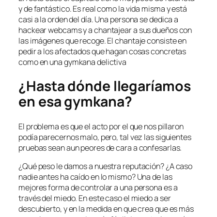
y de fantástico. Es real como la vida misma y está
casi a la orden del día. Una persona se dedica a
hackear webcams y a chantajear a sus dueños con
las imágenes que recoge. El chantaje consiste en
pedir a los afectados que hagan cosas concretas
como en una gymkana delictiva
¿Hasta dónde llegaríamos
en esa gymkana?
El problema es que el acto por el que nos pillaron
podía parecernos malo, pero, tal vez las siguientes
pruebas sean aun peores de cara a confesarlas.
¿Qué peso le damos a nuestra reputación? ¿A caso
nadie antes ha caído en lo mismo? Una de las
mejores forma de controlar a una persona es a
través del miedo. En este caso el miedo a ser
descubierto, y en la medida en que crea que es más