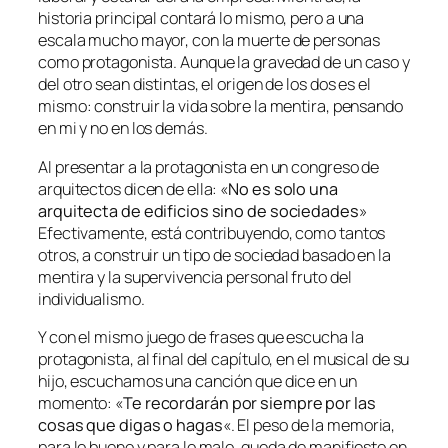
historia principal contará lo mismo, pero a una
escala mucho mayor, con la muerte de personas
como protagonista. Aunque la gravedad de un caso y
del otro sean distintas, el origen de los dos es el
mismo: construir la vida sobre la mentira, pensando
en mi y no en los demás.
Al presentar a la protagonista en un congreso de
arquitectos dicen de ella: «
No es solo una
arquitecta de edificios sino de sociedades
»
Efectivamente, está contribuyendo, como tantos
otros, a construir un tipo de sociedad basado en la
mentira y la supervivencia personal fruto del
individualismo.
Y con el mismo juego de frases que escucha la
protagonista, al final del capítulo, en el musical de su
hijo, escuchamos una canción que dice en un
momento: «
Te recordarán por siempre por las
cosas que digas o hagas
«. El peso de la memoria,
para lo bueno y para lo malo, queda de manifiesto en