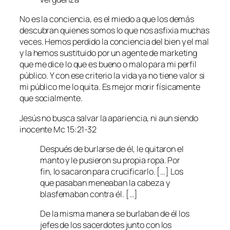
No es la conciencia, es el miedo a que los demás
descubran quienes somos lo que nos asfixia muchas
veces. Hemos perdido la conciencia del bien y el mal
y la hemos sustituido por un agente de marketing
que me dice lo que es bueno o malo para mi perfil
público. Y con ese criterio la vida ya no tiene valor si
mi público me lo quita. Es mejor morir físicamente
que socialmente.
Jesús no busca salvar la apariencia, ni aun siendo
inocente Mc 15:21-32
Después de burlarse de él, le quitaron el
manto y le pusieron su propia ropa. Por
fin, lo sacaron para crucificarlo. […] Los
que pasaban meneaban la cabeza y
blasfemaban contra él. […]
De la misma manera se burlaban de él los
jefes de los sacerdotes junto con los