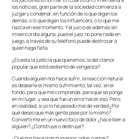
los juicios es lo normal. En cuanto un crimen salta a
las noticias, gran parte de la sociedad comienza a
juzgar y condenar, en función de lo que digan los
demás, o lo que digan los influencers, o lo que me
nazca en ese momento. Y el juicio es además sin
misericordia alguna, pues el juez no pone nada en
juego, a través de su teléfono puede destrozar a
quien haga falta.
¿Es esta la justicia que queremos, la del clamor
popular que está sediento de venganza?
Cuando alguien nos hace sufrir, la reacción natural
es desearle el mismo sufrimiento, tal vez, en el
fondo, para que me comprenda, para que se ponga
en mi lugar, y vea que fue un error hacer eso. Pero,
en realidad, si yo lo he pasado mal de verdad ¿Por
qué deseo que más gente pase por lo mismo?
Convertirme en un nuevo foco de dolor ¿hace bien a
alguien? ¿Construye o destruye?
¿Qué nos hace más humanos: odiar o amar?