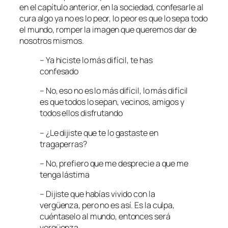
en el capítulo anterior, en la sociedad, confesarle al
cura algo ya no es lo peor, lo peor es que lo sepa todo
el mundo, romper la imagen que queremos dar de
nosotros mismos.
– Ya hiciste lo más difícil, te has
confesado
– No, eso no es lo más difícil, lo más difícil
es que todos lo sepan, vecinos, amigos y
todos ellos disfrutando
– ¿Le dijiste que te lo gastaste en
tragaperras?
– No, prefiero que me desprecie a que me
tenga lástima
– Dijiste que habías vivido con la
vergüenza, pero no es así. Es la culpa,
cuéntaselo al mundo, entonces será
vergüenza