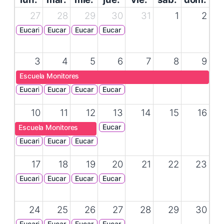
27
28
29
30
31
1
2
Eucaristía
Eucaristía
Eucaristía
Eucaristía
3
4
5
6
7
8
9
Escuela Monitores
Eucaristía
Eucaristía
Eucaristía
Eucaristía
10
11
12
13
14
15
16
Eucaristía
Escuela Monitores
Eucaristía
Eucaristía
Eucaristía
17
18
19
20
21
22
23
Eucaristía
Eucaristía
Eucaristía
Eucaristía
24
25
26
27
28
29
30
Eucaristía
Eucaristía
Eucaristía
Eucaristía