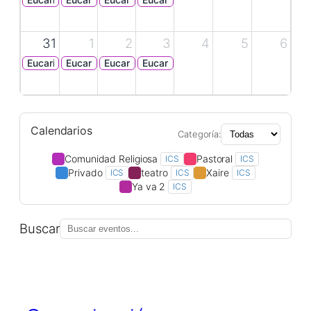
31
1
2
3
4
5
6
Eucaristía
Eucaristía
Eucaristía
Eucaristía
Calendarios
Categoría:
Comunidad Religiosa
Pastoral
ICS
ICS
Privado
teatro
Xaire
ICS
ICS
ICS
Ya va 2
ICS
Buscar