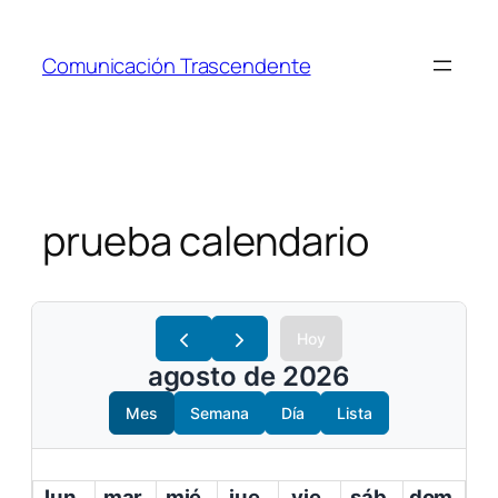
Saltar
al
Comunicación Trascendente
contenido
prueba calendario
Hoy
agosto de 2026
Mes
Semana
Día
Lista
lun.
mar.
mié.
jue.
vie.
sáb.
dom.