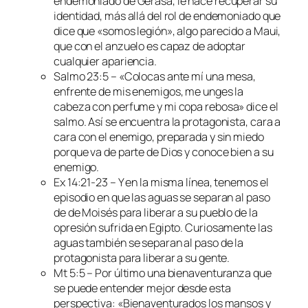
endemoniado de Gerasa, le hace recuperar su
identidad, más allá del rol de endemoniado que
dice que «somos legión», algo parecido a Maui,
que con el anzuelo es capaz de adoptar
cualquier apariencia.
Salmo 23:5 – «Colocas ante mí una mesa,
enfrente de mis enemigos, me unges la
cabeza con perfume y mi copa rebosa» dice el
salmo. Así se encuentra la protagonista, cara a
cara con el enemigo, preparada y sin miedo
porque va de parte de Dios y conoce bien a su
enemigo.
Ex 14:21-23 – Y en la misma línea, tenemos el
episodio en que las aguas se separan al paso
de de Moisés para liberar a su pueblo de la
opresión sufrida en Egipto. Curiosamente las
aguas también se separan al paso de la
protagonista para liberar a su gente.
Mt 5:5 – Por último una bienaventuranza que
se puede entender mejor desde esta
perspectiva: «Bienaventurados los mansos y