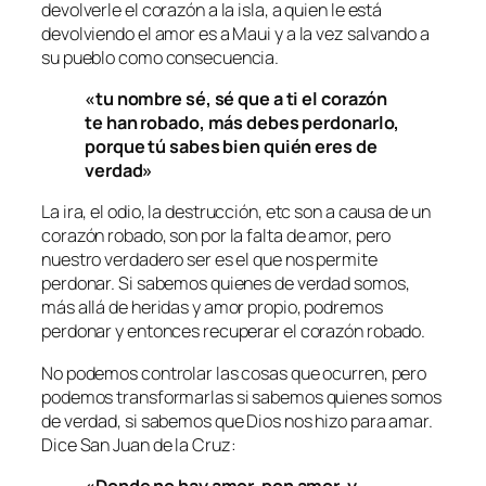
devolverle el corazón a la isla, a quien le está
devolviendo el amor es a Maui y a la vez salvando a
su pueblo como consecuencia.
«tu nombre sé, sé que a ti el corazón
te han robado, más debes perdonarlo,
porque tú sabes bien quién eres de
verdad»
La ira, el odio, la destrucción, etc son a causa de un
corazón robado, son por la falta de amor, pero
nuestro verdadero ser es el que nos permite
perdonar. Si sabemos quienes de verdad somos,
más allá de heridas y amor propio, podremos
perdonar y entonces recuperar el corazón robado.
No podemos controlar las cosas que ocurren, pero
podemos transformarlas si sabemos quienes somos
de verdad, si sabemos que Dios nos hizo para amar.
Dice San Juan de la Cruz:
«Donde no hay amor, pon amor, y