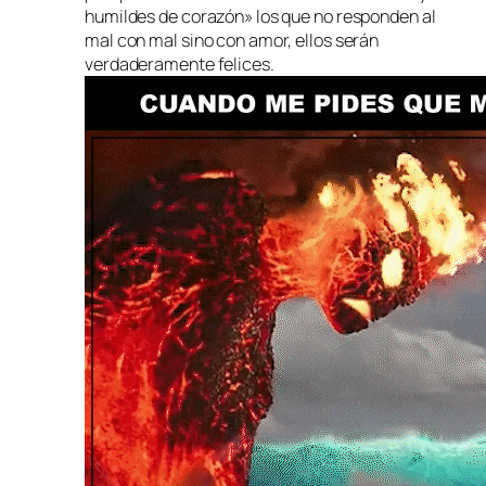
humildes de corazón» los que no responden al
mal con mal sino con amor, ellos serán
verdaderamente felices.