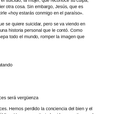
el suicidio, la mujer, que reconoce su culpa,
ier otra cosa. Sin embargo, Jesús, que es
cirle «hoy estarás conmigo en el paraíso».
ue se quiere suicidar, pero se va viendo en
 una historia personal que le contó. Como
lo sepa todo el mundo, romper la imagen que
rutando
nces será vergüenza
es. Hemos perdido la conciencia del bien y el