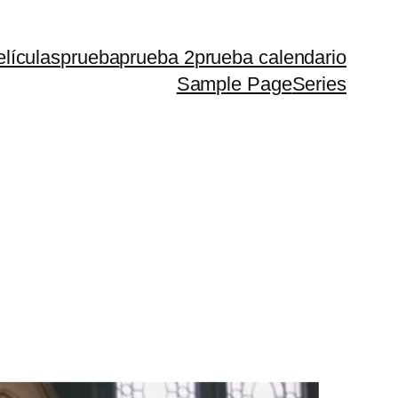
lículas
prueba
prueba 2
prueba calendario
Sample Page
Series