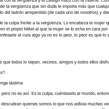
l con la vergüenza y el castigo físico con la muerte. Con 
 de la vergüenza que sin duda le importa más que cualqu
ado del ladrón arrepentido (de cada uno de nosotros) y de
de la culpa frente a la vergüenza. Lo encabeza la mujer q
n el propio Mikel al que la mujer se lo echa en cara por
confesarle al cura algo ya no es lo peor, lo peor es que 
l es que todos lo sepan, vecinos, amigos y todos ellos disf
as?
enga lástima
a, pero no es así. Es la culpa, cuéntaselo al mundo, ento
s descubran quienes somos lo que nos asfixia muchas vec