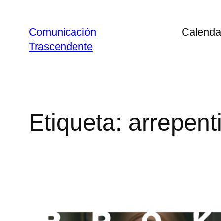
Saltar
al
Comunicación
Calenda
contenido
Trascendente
Etiqueta:
arrepent