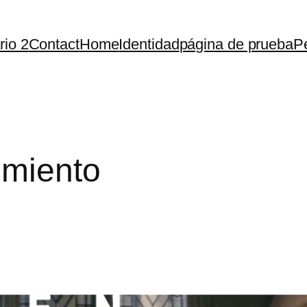
rio 2
Contact
Home
Identidad
página de prueba
Pe
imiento