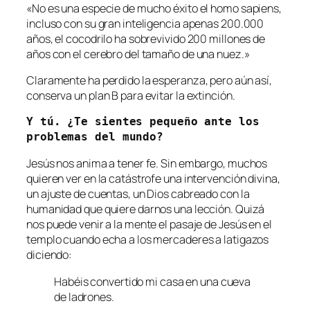
«No es una especie de mucho éxito el homo sapiens,
incluso con su gran inteligencia apenas 200.000
años, el cocodrilo ha sobrevivido 200 millones de
años con el cerebro del tamaño de una nuez.»
Claramente ha perdido la esperanza, pero aún así,
conserva un plan B para evitar la extinción.
Y tú. ¿Te sientes pequeño ante los 
problemas del mundo?
Jesús nos anima a tener fe. Sin embargo, muchos
quieren ver en la catástrofe una intervención divina,
un ajuste de cuentas, un Dios cabreado con la
humanidad que quiere darnos una lección. Quizá
nos puede venir a la mente el pasaje de Jesús en el
templo cuando echa a los mercaderes a latigazos
diciendo:
Habéis convertido mi casa en una cueva
de ladrones.