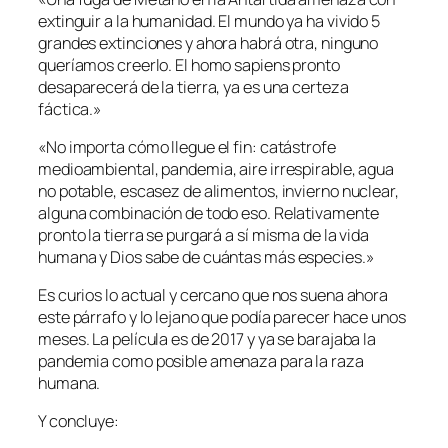
extinguir a la humanidad. El mundo ya ha vivido 5
grandes extinciones y ahora habrá otra, ninguno
queríamos creerlo. El homo sapiens pronto
desaparecerá de la tierra, ya es una certeza
fáctica.»
«No importa cómo llegue el fin: catástrofe
medioambiental, pandemia, aire irrespirable, agua
no potable, escasez de alimentos, invierno nuclear,
alguna combinación de todo eso. Relativamente
pronto la tierra se purgará a sí misma de la vida
humana y Dios sabe de cuántas más especies.»
Es curios lo actual y cercano que nos suena ahora
este párrafo y lo lejano que podía parecer hace unos
meses. La película es de 2017 y ya se barajaba la
pandemia como posible amenaza para la raza
humana.
Y concluye: