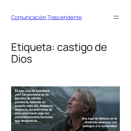
Saltar
al
Comunicación Trascendente
contenido
Etiqueta:
castigo de
Dios