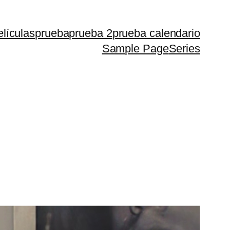
lículas
prueba
prueba 2
prueba calendario
Sample Page
Series