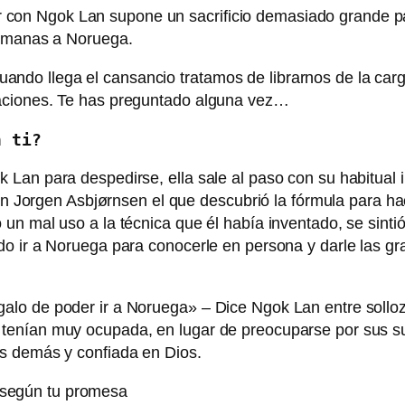
rgar con Ngok Lan supone un sacrificio demasiado grande 
semanas a Noruega.
do llega el cansancio tratamos de librarnos de la carg
aciones. Te has preguntado alguna vez…
n ti?
Lan para despedirse, ella sale al paso con su habitual i
 con Jorgen Asbjørnsen el que descubrió la fórmula para
un mal uso a la técnica que él había inventado, se sinti
o ir a Noruega para conocerle en persona y darle las gra
alo de poder ir a Noruega» – Dice Ngok Lan entre soll
tenían muy ocupada, en lugar de preocuparse por sus s
s demás y confiada en Dios.
 según tu promesa