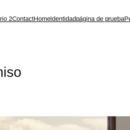
rio 2
Contact
Home
Identidad
página de prueba
Pe
iso