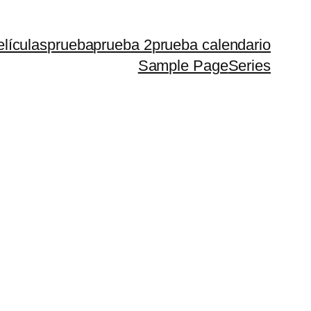
lículas
prueba
prueba 2
prueba calendario
Sample Page
Series