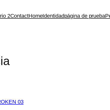
rio 2
Contact
Home
Identidad
página de prueba
Pe
ia