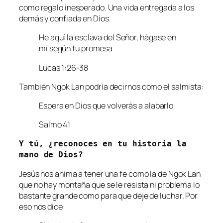
como regalo inesperado. Una vida entregada a los
demás y confiada en Dios.
He aquí la esclava del Señor, hágase en
mí según tu promesa
Lucas 1:26-38
También Ngok Lan podría decirnos como el salmista:
Espera en Dios que volverás a alabarlo
Salmo 41
Y tú, ¿reconoces en tu historia la 
mano de Dios?
Jesús nos anima a tener una fe como la de Ngok Lan
que no hay montaña que se le resista ni problema lo
bastante grande como para que deje de luchar. Por
eso nos dice: