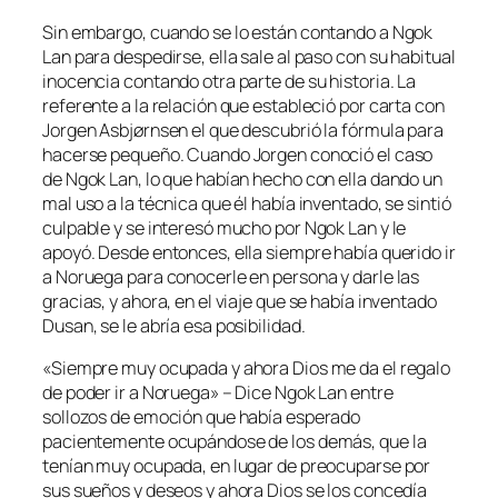
Sin embargo, cuando se lo están contando a Ngok
Lan para despedirse, ella sale al paso con su habitual
inocencia contando otra parte de su historia. La
referente a la relación que estableció por carta con
Jorgen Asbjørnsen el que descubrió la fórmula para
hacerse pequeño. Cuando Jorgen conoció el caso
de Ngok Lan, lo que habían hecho con ella dando un
mal uso a la técnica que él había inventado, se sintió
culpable y se interesó mucho por Ngok Lan y le
apoyó. Desde entonces, ella siempre había querido ir
a Noruega para conocerle en persona y darle las
gracias, y ahora, en el viaje que se había inventado
Dusan, se le abría esa posibilidad.
«Siempre muy ocupada y ahora Dios me da el regalo
de poder ir a Noruega» – Dice Ngok Lan entre
sollozos de emoción que había esperado
pacientemente ocupándose de los demás, que la
tenían muy ocupada, en lugar de preocuparse por
sus sueños y deseos y ahora Dios se los concedía