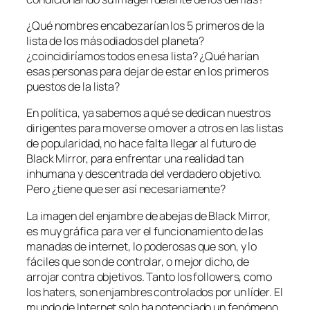
¿Qué nombres encabezarían los 5 primeros de la
lista de los más odiados del planeta?
¿coincidiríamos todos en esa lista? ¿Qué harían
esas personas para dejar de estar en los primeros
puestos de la lista?
En política, ya sabemos a qué se dedican nuestros
dirigentes para moverse o mover a otros en las listas
de popularidad, no hace falta llegar al futuro de
Black Mirror, para enfrentar una realidad tan
inhumana y descentrada del verdadero objetivo.
Pero ¿tiene que ser así necesariamente?
La imagen del enjambre de abejas de Black Mirror,
es muy gráfica para ver el funcionamiento de las
manadas de internet, lo poderosas que son, y lo
fáciles que son de controlar, o mejor dicho, de
arrojar contra objetivos. Tanto los followers, como
los haters, son enjambres controlados por un líder. El
mundo de Internet solo ha potenciado un fenómeno