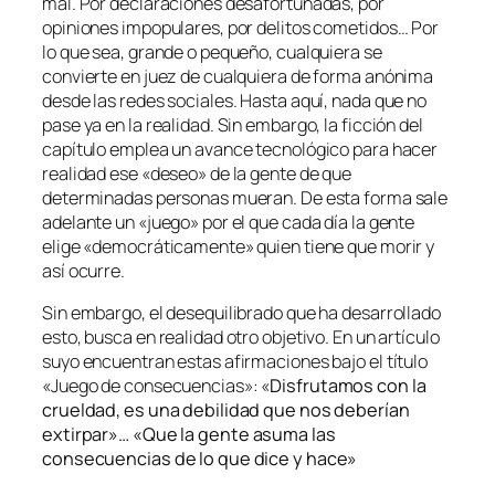
mal. Por declaraciones desafortunadas, por
opiniones impopulares, por delitos cometidos… Por
lo que sea, grande o pequeño, cualquiera se
convierte en juez de cualquiera de forma anónima
desde las redes sociales. Hasta aquí, nada que no
pase ya en la realidad. Sin embargo, la ficción del
capítulo emplea un avance tecnológico para hacer
realidad ese «deseo» de la gente de que
determinadas personas mueran. De esta forma sale
adelante un «juego» por el que cada día la gente
elige «democráticamente» quien tiene que morir y
así ocurre.
Sin embargo, el desequilibrado que ha desarrollado
esto, busca en realidad otro objetivo. En un artículo
suyo encuentran estas afirmaciones bajo el título
«Juego de consecuencias»: «
Disfrutamos con la
crueldad, es una debilidad que nos deberían
extirpar»… «Q
ue la gente asuma las
consecuencias de lo que dice y hace»