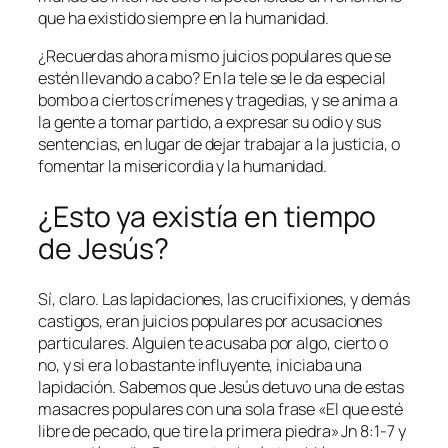
que ha existido siempre en la humanidad.
¿Recuerdas ahora mismo juicios populares que se
estén llevando a cabo? En la tele se le da especial
bombo a ciertos crímenes y tragedias, y se anima a
la gente a tomar partido, a expresar su odio y sus
sentencias, en lugar de dejar trabajar a la justicia, o
fomentar la misericordia y la humanidad.
¿Esto ya existía en tiempo
de Jesús?
Sí, claro. Las lapidaciones, las crucifixiones, y demás
castigos, eran juicios populares por acusaciones
particulares. Alguien te acusaba por algo, cierto o
no, y si era lo bastante influyente, iniciaba una
lapidación. Sabemos que Jesús detuvo una de estas
masacres populares con una sola frase «El que esté
libre de pecado, que tire la primera piedra» Jn 8:1-7 y