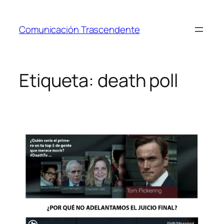
Saltar
al
Comunicación Trascendente
contenido
Etiqueta:
death poll