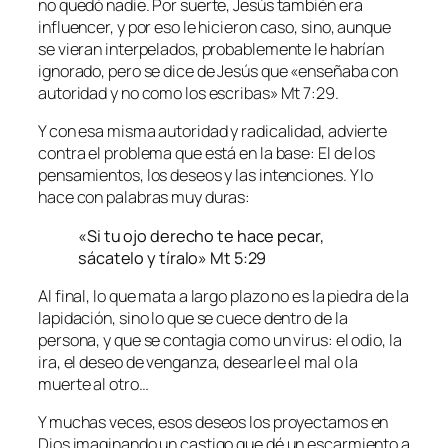
no quedó nadie. Por suerte, Jesús también era
influencer, y por eso le hicieron caso, sino, aunque
se vieran interpelados, probablemente le habrían
ignorado, pero se dice de Jesús que «enseñaba con
autoridad y no como los escribas» Mt 7:29.
Y con esa misma autoridad y radicalidad, advierte
contra el problema que está en la base: El de los
pensamientos, los deseos y las intenciones. Y lo
hace con palabras muy duras:
«Si tu ojo derecho te hace pecar,
sácatelo y tíralo» Mt 5:29
Al final, lo que mata a largo plazo no es la piedra de la
lapidación, sino lo que se cuece dentro de la
persona, y que se contagia como un virus: el odio, la
ira, el deseo de venganza, desearle el mal o la
muerte al otro…
Y muchas veces, esos deseos los proyectamos en
Dios imaginando un castigo que dé un escarmiento a