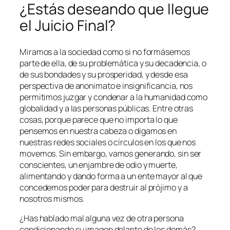
¿Estás deseando que llegue
el Juicio Final?
Miramos a la sociedad como si no formásemos
parte de ella, de su problemática y su decadencia, o
de sus bondades y su prosperidad, y desde esa
perspectiva de anonimato e insignificancia, nos
permitimos juzgar y condenar a la humanidad como
globalidad y a las personas públicas. Entre otras
cosas, porque parece que no importa lo que
pensemos en nuestra cabeza o digamos en
nuestras redes sociales o círculos en los que nos
movemos. Sin embargo, vamos generando, sin ser
conscientes, un enjambre de odio y muerte,
alimentando y dando forma a un ente mayor al que
concedemos poder para destruir al prójimo y a
nosotros mismos.
¿Has hablado mal alguna vez de otra persona
condicionando su imagen delante de los demás?