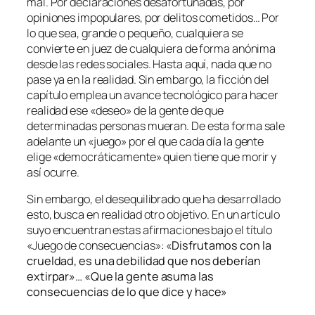
mal. Por declaraciones desafortunadas, por
opiniones impopulares, por delitos cometidos… Por
lo que sea, grande o pequeño, cualquiera se
convierte en juez de cualquiera de forma anónima
desde las redes sociales. Hasta aquí, nada que no
pase ya en la realidad. Sin embargo, la ficción del
capítulo emplea un avance tecnológico para hacer
realidad ese «deseo» de la gente de que
determinadas personas mueran. De esta forma sale
adelante un «juego» por el que cada día la gente
elige «democráticamente» quien tiene que morir y
así ocurre.
Sin embargo, el desequilibrado que ha desarrollado
esto, busca en realidad otro objetivo. En un artículo
suyo encuentran estas afirmaciones bajo el título
«Juego de consecuencias»: «
Disfrutamos con la
crueldad, es una debilidad que nos deberían
extirpar»… «Q
ue la gente asuma las
consecuencias de lo que dice y hace»