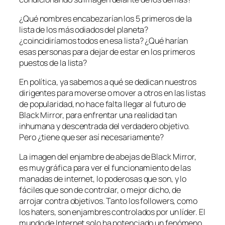
¿Qué nombres encabezarían los 5 primeros de la
lista de los más odiados del planeta?
¿coincidiríamos todos en esa lista? ¿Qué harían
esas personas para dejar de estar en los primeros
puestos de la lista?
En política, ya sabemos a qué se dedican nuestros
dirigentes para moverse o mover a otros en las listas
de popularidad, no hace falta llegar al futuro de
Black Mirror, para enfrentar una realidad tan
inhumana y descentrada del verdadero objetivo.
Pero ¿tiene que ser así necesariamente?
La imagen del enjambre de abejas de Black Mirror,
es muy gráfica para ver el funcionamiento de las
manadas de internet, lo poderosas que son, y lo
fáciles que son de controlar, o mejor dicho, de
arrojar contra objetivos. Tanto los followers, como
los haters, son enjambres controlados por un líder. El
mundo de Internet solo ha potenciado un fenómeno