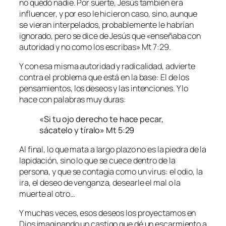
no quedó nadie. Por suerte, Jesús también era
influencer, y por eso le hicieron caso, sino, aunque
se vieran interpelados, probablemente le habrían
ignorado, pero se dice de Jesús que «enseñaba con
autoridad y no como los escribas» Mt 7:29.
Y con esa misma autoridad y radicalidad, advierte
contra el problema que está en la base: El de los
pensamientos, los deseos y las intenciones. Y lo
hace con palabras muy duras:
«Si tu ojo derecho te hace pecar,
sácatelo y tíralo» Mt 5:29
Al final, lo que mata a largo plazo no es la piedra de la
lapidación, sino lo que se cuece dentro de la
persona, y que se contagia como un virus: el odio, la
ira, el deseo de venganza, desearle el mal o la
muerte al otro…
Y muchas veces, esos deseos los proyectamos en
Dios imaginando un castigo que dé un escarmiento a