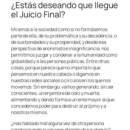
¿Estás deseando que llegue
el Juicio Final?
Miramos a la sociedad como si no formásemos
parte de ella, de su problemática y su decadencia, o
de sus bondades y su prosperidad, y desde esa
perspectiva de anonimato e insignificancia, nos
permitimos juzgar y condenar a la humanidad como
globalidad y a las personas públicas. Entre otras
cosas, porque parece que no importa lo que
pensemos en nuestra cabeza o digamos en
nuestras redes sociales o círculos en los que nos
movemos. Sin embargo, vamos generando, sin ser
conscientes, un enjambre de odio y muerte,
alimentando y dando forma a un ente mayor al que
concedemos poder para destruir al prójimo y a
nosotros mismos.
¿Has hablado mal alguna vez de otra persona
condicionando su imagen delante de los demás?