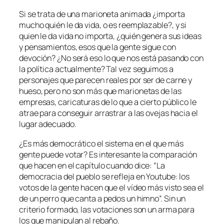
Si se trata de una marioneta animada ¿importa
mucho quién le da vida, o es reemplazable?, y si
quien le da vida no importa, ¿quién genera sus ideas
y pensamientos, esos que la gente sigue con
devoción? ¿No será eso lo que nos está pasando con
la política actualmente? Tal vez seguimos a
personajes que parecen reales por ser de carne y
hueso, pero no son más que marionetas de las
empresas, caricaturas de lo que a cierto público le
atrae para conseguir arrastrar a las ovejas hacia el
lugar adecuado.
¿Es más democrático el sistema en el que más
gente puede votar? Es interesante la comparación
que hacen en el capítulo cuando dice: “La
democracia del pueblo se refleja en Youtube: los
votos de la gente hacen que el vídeo más visto sea el
de un perro que canta a pedos un himno”. Sin un
criterio formado, las votaciones son un arma para
los que manipulan al rebaño.