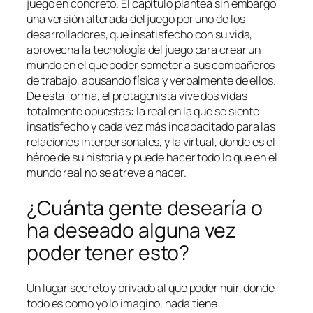
juego en concreto. El capítulo plantea sin embargo
una versión alterada del juego por uno de los
desarrolladores, que insatisfecho con su vida,
aprovecha la tecnología del juego para crear un
mundo en el que poder someter a sus compañeros
de trabajo, abusando física y verbalmente de ellos.
De esta forma, el protagonista vive dos vidas
totalmente opuestas: la real en la que se siente
insatisfecho y cada vez más incapacitado para las
relaciones interpersonales, y la virtual, donde es el
héroe de su historia y puede hacer todo lo que en el
mundo real no se atreve a hacer.
¿Cuánta gente desearía o
ha deseado alguna vez
poder tener esto?
Un lugar secreto y privado al que poder huir, donde
todo es como yo lo imagino, nada tiene