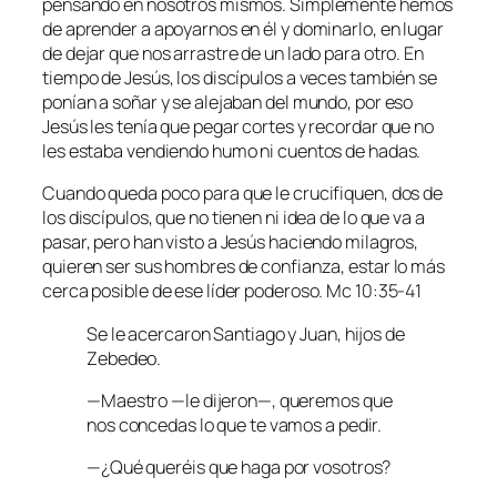
pensando en nosotros mismos. Simplemente hemos
de aprender a apoyarnos en él y dominarlo, en lugar
de dejar que nos arrastre de un lado para otro. En
tiempo de Jesús, los discípulos a veces también se
ponían a soñar y se alejaban del mundo, por eso
Jesús les tenía que pegar cortes y recordar que no
les estaba vendiendo humo ni cuentos de hadas.
Cuando queda poco para que le crucifiquen, dos de
los discípulos, que no tienen ni idea de lo que va a
pasar, pero han visto a Jesús haciendo milagros,
quieren ser sus hombres de confianza, estar lo más
cerca posible de ese líder poderoso. Mc 10:35-41
Se le acercaron Santiago y Juan, hijos de
Zebedeo.
—Maestro —le dijeron—, queremos que
nos concedas lo que te vamos a pedir.
—¿Qué queréis que haga por vosotros?