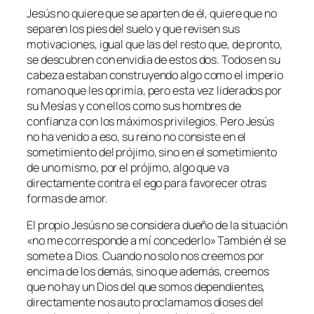
Jesús no quiere que se aparten de él, quiere que no
separen los pies del suelo y que revisen sus
motivaciones, igual que las del resto que, de pronto,
se descubren con envidia de estos dos. Todos en su
cabeza estaban construyendo algo como el imperio
romano que les oprimía, pero esta vez liderados por
su Mesías y con ellos como sus hombres de
confianza con los máximos privilegios. Pero Jesús
no ha venido a eso, su reino no consiste en el
sometimiento del prójimo, sino en el sometimiento
de uno mismo, por el prójimo, algo que va
directamente contra el ego para favorecer otras
formas de amor.
El propio Jesús no se considera dueño de la situación
«no me corresponde a mí concederlo» También él se
somete a Dios. Cuando no solo nos creemos por
encima de los demás, sino que además, creemos
que no hay un Dios del que somos dependientes,
directamente nos auto proclamamos dioses del