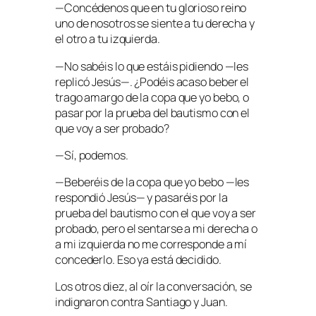
—Concédenos que en tu glorioso reino
uno de nosotros se siente a tu derecha y
el otro a tu izquierda.
—No sabéis lo que estáis pidiendo —les
replicó Jesús—. ¿Podéis acaso beber el
trago amargo de la copa que yo bebo, o
pasar por la prueba del bautismo con el
que voy a ser probado?
—Sí, podemos.
—Beberéis de la copa que yo bebo —les
respondió Jesús— y pasaréis por la
prueba del bautismo con el que voy a ser
probado,
pero el sentarse a mi derecha o
a mi izquierda no me corresponde a mí
concederlo. Eso ya está decidido.
Los otros diez, al oír la conversación, se
indignaron contra Santiago y Juan.