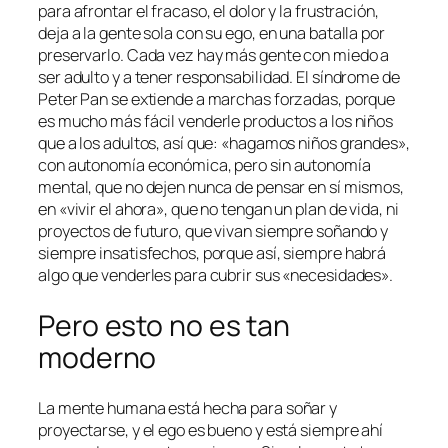
para afrontar el fracaso, el dolor y la frustración,
deja a la gente sola con su ego, en una batalla por
preservarlo. Cada vez hay más gente con miedo a
ser adulto y a tener responsabilidad. El síndrome de
Peter Pan se extiende a marchas forzadas, porque
es mucho más fácil venderle productos a los niños
que a los adultos, así que: «hagamos niños grandes»,
con autonomía económica, pero sin autonomía
mental, que no dejen nunca de pensar en sí mismos,
en «vivir el ahora», que no tengan un plan de vida, ni
proyectos de futuro, que vivan siempre soñando y
siempre insatisfechos, porque así, siempre habrá
algo que venderles para cubrir sus «necesidades».
Pero esto no es tan
moderno
La mente humana está hecha para soñar y
proyectarse, y el ego es bueno y está siempre ahí