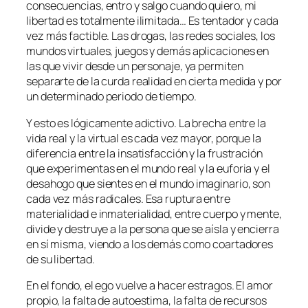
consecuencias, entro y salgo cuando quiero, mi
libertad es totalmente ilimitada… Es tentador y cada
vez más factible. Las drogas, las redes sociales, los
mundos virtuales, juegos y demás aplicaciones en
las que vivir desde un personaje, ya permiten
separarte de la curda realidad en cierta medida y por
un determinado periodo de tiempo.
Y esto es lógicamente adictivo. La brecha entre la
vida real y la virtual es cada vez mayor, porque la
diferencia entre la insatisfacción y la frustración
que experimentas en el mundo real y la euforia y el
desahogo que sientes en el mundo imaginario, son
cada vez más radicales. Esa ruptura entre
materialidad e inmaterialidad, entre cuerpo y mente,
divide y destruye a la persona que se aísla y encierra
en sí misma, viendo a los demás como coartadores
de su libertad.
En el fondo, el ego vuelve a hacer estragos. El amor
propio, la falta de autoestima, la falta de recursos