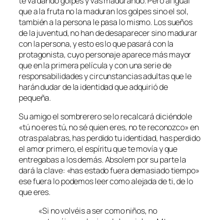
te va dando golpes y vas madurando. Pero al igual
que a la fruta no la maduran los golpes sino el sol,
también a la persona le pasa lo mismo. Los sueños
de la juventud, no han de desaparecer sino madurar
con la persona, y esto es lo que pasará con la
protagonista, cuyo personaje aparece más mayor
que en la primera película y con una serie de
responsabilidades y circunstancias adultas que le
harán dudar de la identidad que adquirió de
pequeña.
Su amigo el sombrerero se lo recalcará diciéndole
«tú no eres tú, no sé quien eres, no te reconozco» en
otras palabras, has perdido tu identidad, has perdido
el amor primero, el espíritu que te movía y que
entregabas a los demás. Absolem por su parte la
dará la clave: «has estado fuera demasiado tiempo»
ese fuera lo podemos leer como alejada de ti, de lo
que eres.
«Si no volvéis a ser como niños, no