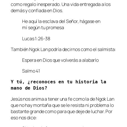
como regalo inesperado. Una vida entregada a los
demás y confiada en Dios.
He aquí la esclava del Señor, hágase en
mí según tu promesa
Lucas 1:26-38
También Ngok Lan podría decirnos como el salmista:
Espera en Dios que volverás a alabarlo
Salmo 41
Y tú, ¿reconoces en tu historia la 
mano de Dios?
Jesús nos anima a tener una fe como la de Ngok Lan
que no hay montaña que se le resista ni problema lo
bastante grande como para que deje de luchar. Por
eso nos dice: