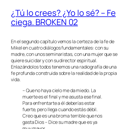
¿Tú lo crees? ¿Yo lo sé? – Fe
ciega. BROKEN 02
En el segundo capítulo vemos la certeza de la fe de
Mikel en cuatro diálogos fundamentales: con su
madre, con unos seminaristas, con una mujer que se
quiere suicidar y con su director espiritual.
Enlazándolos todos tenemos una radiografía de una
fe profunda construida sobre la realidad de la propia
vida.
– Que no haya cielo me da miedo. La
muerte es el final y me asusta ese final.
Para enfrentarte a él deberías estar
fuerte, pero llega cuando estás débil.
Creo que es una broma terrible que nos
gasta Dios – Dice su madre que es ya
muy mayor