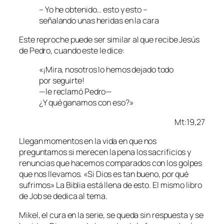
– Yo he obtenido… esto y esto –
señalando unas heridas en la cara
Este reproche puede ser similar al que recibe Jesús
de Pedro, cuando este le dice:
«¡Mira, nosotros lo hemos dejado todo
por seguirte!
—le reclamó Pedro—
¿Y qué ganamos con eso?»
Mt:19,27
Llegan momentos en la vida en que nos
preguntamos si merecen la pena los sacrificios y
renuncias que hacemos comparados con los golpes
que nos llevamos. «Si Dios es tan bueno, por qué
sufrimos» La Biblia está llena de esto. El mismo libro
de Job se dedica al tema.
Mikel, el cura en la serie, se queda sin respuesta y se