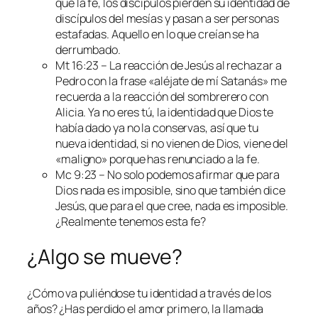
que la fe, los discípulos pierden su identidad de
discípulos del mesías y pasan a ser personas
estafadas. Aquello en lo que creían se ha
derrumbado.
Mt 16:23 – La reacción de Jesús al rechazar a
Pedro con la frase «aléjate de mí Satanás» me
recuerda a la reacción del sombrerero con
Alicia. Ya no eres tú, la identidad que Dios te
había dado ya no la conservas, así que tu
nueva identidad, si no vienen de Dios, viene del
«maligno» porque has renunciado a la fe.
Mc 9:23 – No solo podemos afirmar que para
Dios nada es imposible, sino que también dice
Jesús, que para el que cree, nada es imposible.
¿Realmente tenemos esta fe?
¿Algo se mueve?
¿Cómo va puliéndose tu identidad a través de los
años? ¿Has perdido el amor primero, la llamada