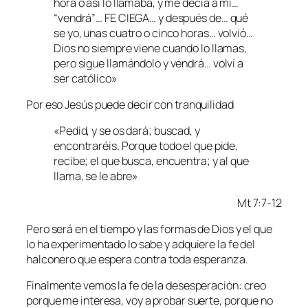
hora o así lo llamaba, y me decía a mí…
“vendrá”… FE CIEGA… y después de… qué
se yo, unas cuatro o cinco horas… volvió…
Dios no siempre viene cuando lo llamas,
pero sigue llamándolo y vendrá… volví a
ser católico»
Por eso Jesús puede decir con tranquilidad
«Pedid, y se os dará; buscad, y
encontraréis. Porque todo el que pide,
recibe; el que busca, encuentra; y al que
llama, se le abre»
Mt 7:7-12
Pero será en el tiempo y las formas de Dios y el que
lo ha experimentado lo sabe y adquiere la fe del
halconero que espera contra toda esperanza.
Finalmente vemos la fe de la desesperación: creo
porque me interesa, voy a probar suerte, porque no