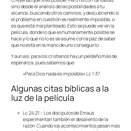
sino desde el análisis de las posibilidades a tu
alcance, buscando otros caminos, y descubriendo si
el problema en cuestión es realmente imposible, o
es que está mal planteado. Esto se puede ver en la
película, donde lo que es humanamente posible se
hace y lo que no lo es se asume con la paz de saber
que no está en la mano de uno conseguirlo.
Y aun así, para los cristianos hay un peldaño más de
esperanza, pues sabemos que:
«Para Dios nada es imposible» Lc 1:37
Algunas citas bíblicas a la
luz de la película
Lc 24:21 – Los discípulos de Emaús
experimentan también el desaliento de la
razón. Cuando los acontecimientos pesan más