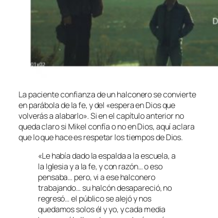
La paciente confianza de un halconero se convierte
en parábola de la fe, y del «espera en Dios que
volverás a alabarlo». Si en el capítulo anterior no
queda claro si Mikel confía o no en Dios, aquí aclara
que lo que hace es respetar los tiempos de Dios.
«Le había dado la espalda a la escuela, a
la Iglesia y a la fe, y con razón… o eso
pensaba… pero, vi a ese halconero
trabajando… su halcón desapareció, no
regresó… el público se alejó y nos
quedamos solos él y yo, y cada media