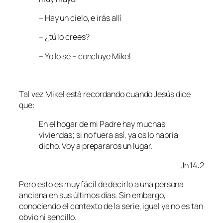
– Hay un cielo, e irás allí
– ¿tú lo crees?
– Yo lo sé – concluye Mikel
Tal vez Mikel está recordando cuando Jesús dice
que:
En el hogar de mi Padre hay muchas
viviendas; si no fuera así, ya os lo habría
dicho. Voy a prepararos un lugar.
Jn 14:2
Pero esto es muy fácil de decirlo a una persona
anciana en sus últimos días. Sin embargo,
conociendo el contexto de la serie, igual ya no es tan
obvio ni sencillo.