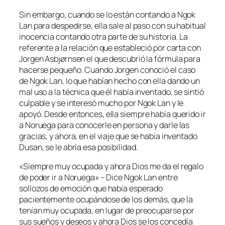
Sin embargo, cuando se lo están contando a Ngok
Lan para despedirse, ella sale al paso con su habitual
inocencia contando otra parte de su historia. La
referente a la relación que estableció por carta con
Jorgen Asbjørnsen el que descubrió la fórmula para
hacerse pequeño. Cuando Jorgen conoció el caso
de Ngok Lan, lo que habían hecho con ella dando un
mal uso a la técnica que él había inventado, se sintió
culpable y se interesó mucho por Ngok Lan y le
apoyó. Desde entonces, ella siempre había querido ir
a Noruega para conocerle en persona y darle las
gracias, y ahora, en el viaje que se había inventado
Dusan, se le abría esa posibilidad.
«Siempre muy ocupada y ahora Dios me da el regalo
de poder ir a Noruega» – Dice Ngok Lan entre
sollozos de emoción que había esperado
pacientemente ocupándose de los demás, que la
tenían muy ocupada, en lugar de preocuparse por
sus sueños y deseos y ahora Dios se los concedía