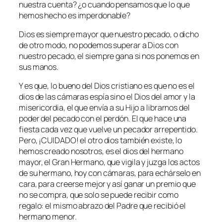
nuestra cuenta? ¿o cuando pensamos que lo que
hemos hecho es imperdonable?
Dios es siempre mayor que nuestro pecado, o dicho
de otro modo, no podemos superar a Dios con
nuestro pecado, el siempre gana si nos ponemos en
sus manos.
Y es que, lo bueno del Dios cristiano es que no es el
dios de las cámaras espía sino el Dios del amor y la
misericordia, el que envía a su Hijo a librarnos del
poder del pecado con el perdón. El que hace una
fiesta cada vez que vuelve un pecador arrepentido.
Pero, ¡CUIDADO! el otro dios también existe, lo
hemos creado nosotros, es el dios del hermano
mayor, el Gran Hermano, que vigila y juzga los actos
de su hermano, hoy con cámaras, para echárselo en
cara, para creerse mejor y así ganar un premio que
no se compra, que solo se puede recibir como
regalo: el mismo abrazo del Padre que recibió el
hermano menor.