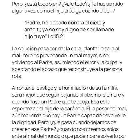
Pero, ¿está todo bien? ¿Vale todo? ¿Te has sentido
alguna vez como el hijo pródigo cuando dice…?
“Padre, he pecado contra el cielo y
ante ti; ya no soy digno de ser llamado
hijo tuyo” Lc 15:21
La solución pasa por dar la cara, plantarle cara al
mal, pero no provocando un mal mayor, sino
volviendo al Padre, asumiendo el error y la culpa, y
aceptando el abrazo que reconstruye a la persona
rota.
Afrontar el castigo y la humillación de su familia,
será mejor que seguir bajando al abismo, siempre y
cuando haya un Padre que te acoja. Esa es la
esperanza del hijo de la parábola. Él, a pesar del mal,
aún recuerda que hay un Padre capaz de devolverle
la dignidad. Pero ¿qué pasa cuando dejamos de
creer en ese Padre? ¿cuando nos creemos solos
ante al mal del mundo o que podemos resolverlo por