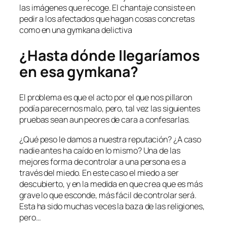
las imágenes que recoge. El chantaje consiste en
pedir a los afectados que hagan cosas concretas
como en una gymkana delictiva
¿Hasta dónde llegaríamos
en esa gymkana?
El problema es que el acto por el que nos pillaron
podía parecernos malo, pero, tal vez las siguientes
pruebas sean aun peores de cara a confesarlas.
¿Qué peso le damos a nuestra reputación? ¿A caso
nadie antes ha caído en lo mismo? Una de las
mejores forma de controlar a una persona es a
través del miedo. En este caso el miedo a ser
descubierto, y en la medida en que crea que es más
grave lo que esconde, más fácil de controlar será.
Esta ha sido muchas veces la baza de las religiones,
pero…