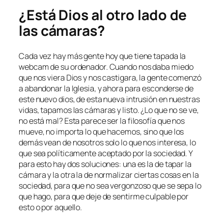
¿Está Dios al otro lado de
las cámaras?
Cada vez hay más gente hoy que tiene tapada la
webcam de su ordenador. Cuando nos daba miedo
que nos viera Dios y nos castigara, la gente comenzó
a abandonar la Iglesia, y ahora para esconderse de
este nuevo dios, de esta nueva intrusión en nuestras
vidas, tapamos las cámaras y listo. ¿Lo que no se ve,
no está mal? Esta parece ser la filosofía que nos
mueve, no importa lo que hacemos, sino que los
demás vean de nosotros solo lo que nos interesa, lo
que sea políticamente aceptado por la sociedad. Y
para esto hay dos soluciones: una es la de tapar la
cámara y la otra la de normalizar ciertas cosas en la
sociedad, para que no sea vergonzoso que se sepa lo
que hago, para que deje de sentirme culpable por
esto o por aquello.