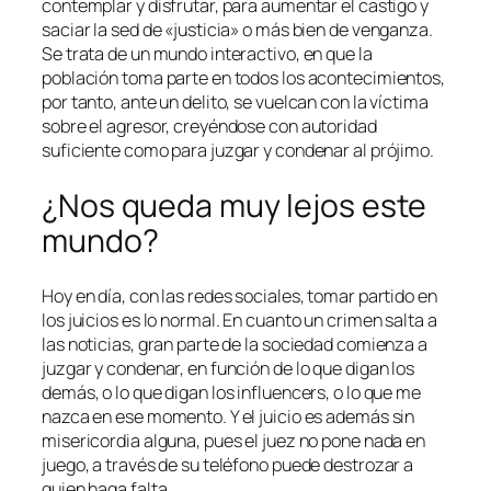
contemplar y disfrutar, para aumentar el castigo y
saciar la sed de «justicia» o más bien de venganza.
Se trata de un mundo interactivo, en que la
población toma parte en todos los acontecimientos,
por tanto, ante un delito, se vuelcan con la víctima
sobre el agresor, creyéndose con autoridad
suficiente como para juzgar y condenar al prójimo.
¿Nos queda muy lejos este
mundo?
Hoy en día, con las redes sociales, tomar partido en
los juicios es lo normal. En cuanto un crimen salta a
las noticias, gran parte de la sociedad comienza a
juzgar y condenar, en función de lo que digan los
demás, o lo que digan los influencers, o lo que me
nazca en ese momento. Y el juicio es además sin
misericordia alguna, pues el juez no pone nada en
juego, a través de su teléfono puede destrozar a
quien haga falta.