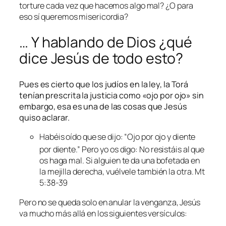
torture cada vez que hacemos algo mal? ¿O para
eso sí queremos misericordia?
… Y hablando de Dios ¿qué
dice Jesús de todo esto?
Pues es cierto que los judíos en la ley, la Torá
tenían prescrita la justicia como «ojo por ojo» sin
embargo, esa es una de las cosas que Jesús
quiso aclarar.
Habéis oído que se dijo: “Ojo por ojo y diente
por diente.”
Pero yo os digo: No resistáis al que
os haga mal. Si alguien te da una bofetada en
la mejilla derecha, vuélvele también la otra. Mt
5:38-39
Pero no se queda solo en anular la venganza, Jesús
va mucho más allá en los siguientes versículos: