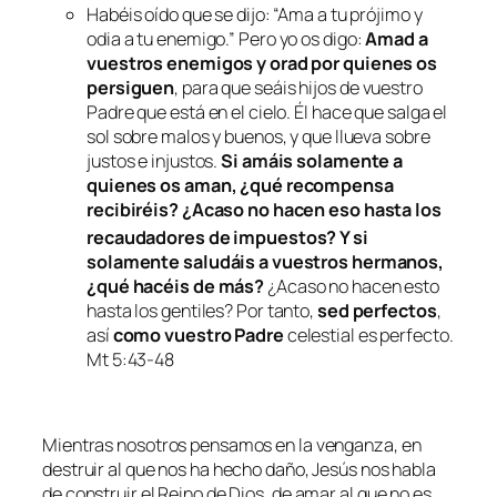
Habéis oído que se dijo: “Ama a tu prójimo y
odia a tu enemigo.”
Pero yo os digo:
Amad a
vuestros enemigos y orad por quienes os
persiguen
,
para que seáis hijos de vuestro
Padre que está en el cielo. Él hace que salga el
sol sobre malos y buenos, y que llueva sobre
justos e injustos.
Si amáis solamente a
quienes os aman, ¿qué recompensa
recibiréis? ¿Acaso no hacen eso hasta los
recaudadores de impuestos?
Y si
solamente saludáis a vuestros hermanos,
¿qué hacéis de más?
¿Acaso no hacen esto
hasta los gentiles? P
or tanto,
sed perfectos
,
así
como vuestro Padre
celestial es perfecto.
Mt 5:43-48
Mientras nosotros pensamos en la venganza, en
destruir al que nos ha hecho daño, Jesús nos habla
de construir el Reino de Dios, de amar al que no es