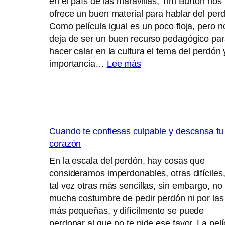
en el país de las maravillas, Tim Burton nos
ofrece un buen material para hablar del per
Como película igual es un poco floja, pero n
deja de ser un buen recurso pedagógico pa
hacer calar en la cultura el tema del perdón 
:
importancia…
Lee más
Alicia
a
través
del
espejo.
Cuando te confiesas culpable y descansa tu
El
corazón
PERDÓN
En la escala del perdón, hay cosas que
consideramos imperdonables, otras difíciles,
tal vez otras más sencillas, sin embargo, no
mucha costumbre de pedir perdón ni por las
más pequeñas, y difícilmente se puede
perdonar al que no te pide ese favor. La pelí