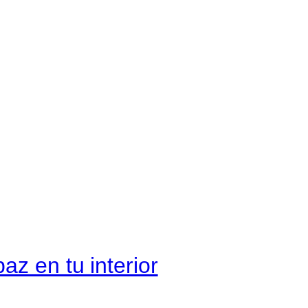
te
o
,
mentas
z en tu interior