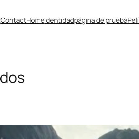
2
Contact
Home
Identidad
página de prueba
Pel
ados