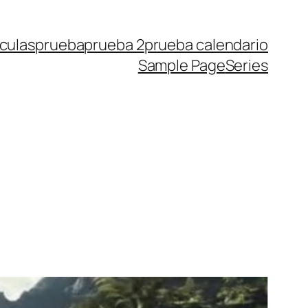
ículas
prueba
prueba 2
prueba calendario
Sample Page
Series