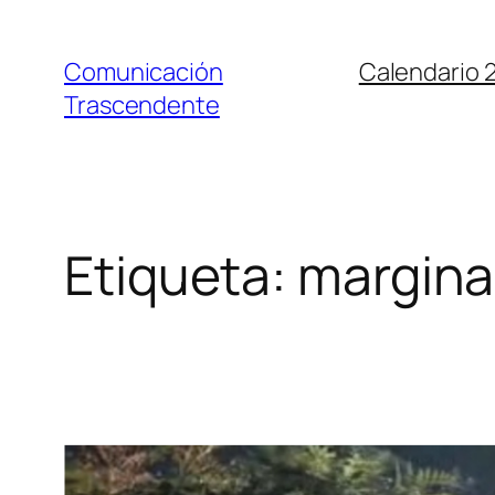
Saltar
al
Comunicación
Calendario 
contenido
Trascendente
Etiqueta:
margin