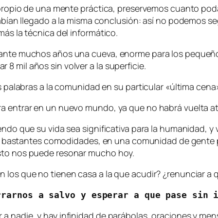
n propio de una mente práctica, preservemos cuanto pod
 habían llegado a la misma conclusión: así no podemos s
más la técnica del informático.
urante muchos años una cueva, enorme para los pequeño
 mil años sin volver a la superficie.
s palabras a la comunidad en su particular «última cena»
ra entrar en un nuevo mundo, ya que no habrá vuelta a
endo que su vida sea significativa para la humanidad, y
, con bastantes comodidades, en una comunidad de gent
esto nos puede resonar mucho hoy.
 los que no tienen casa a la que acudir? ¿renunciar a q
rrarnos a salvo y esperar a que pase sin 
a nadie, y hay infinidad de parábolas, oraciones y mens