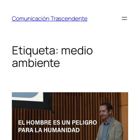
Saltar
al
Comunicación Trascendente
contenido
Etiqueta:
medio
ambiente