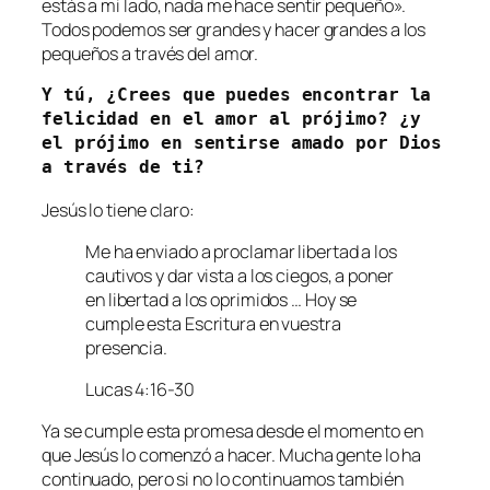
estás a mi lado, nada me hace sentir pequeño».
Todos podemos ser grandes y hacer grandes a los
pequeños a través del amor.
Y tú, ¿Crees que puedes encontrar la 
felicidad en el amor al prójimo? ¿y 
el prójimo en sentirse amado por Dios 
a través de ti?
Jesús lo tiene claro:
Me ha enviado a proclamar libertad a los
cautivos y dar vista a los ciegos, a poner
en libertad a los oprimidos … Hoy se
cumple esta Escritura en vuestra
presencia.
Lucas 4:16-30
Ya se cumple esta promesa desde el momento en
que Jesús lo comenzó a hacer. Mucha gente lo ha
continuado, pero si no lo continuamos también