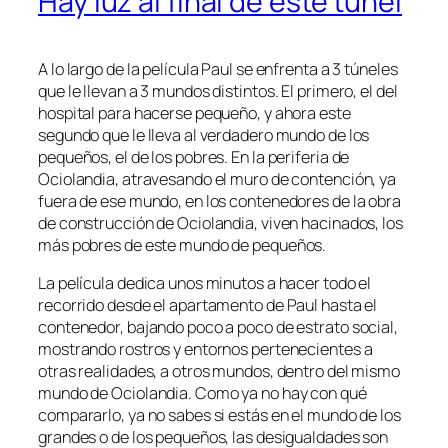
Hay luz al final de este túnel
A lo largo de la película Paul se enfrenta a 3 túneles
que le llevan a 3 mundos distintos. El primero, el del
hospital para hacerse pequeño, y ahora este
segundo que le lleva al verdadero mundo de los
pequeños, el de los pobres. En la periferia de
Ociolandia, atravesando el muro de contención, ya
fuera de ese mundo, en los contenedores de la obra
de construcción de Ociolandia, viven hacinados, los
más pobres de este mundo de pequeños.
La película dedica unos minutos a hacer todo el
recorrido desde el apartamento de Paul hasta el
contenedor, bajando poco a poco de estrato social,
mostrando rostros y entornos pertenecientes a
otras realidades, a otros mundos, dentro del mismo
mundo de Ociolandia. Como ya no hay con qué
compararlo, ya no sabes si estás en el mundo de los
grandes o de los pequeños, las desigualdades son