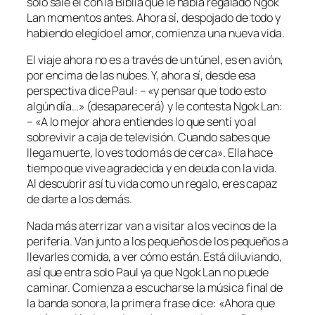
solo sale él con la Biblia que le había regalado Ngok
Lan momentos antes. Ahora sí, despojado de todo y
habiendo elegido el amor, comienza una nueva vida.
El viaje ahora no es a través de un túnel, es en avión,
por encima de las nubes. Y, ahora sí, desde esa
perspectiva dice Paul: – «y pensar que todo esto
algún día…» (desaparecerá) y le contesta Ngok Lan:
– «A lo mejor ahora entiendes lo que sentí yo al
sobrevivir a caja de televisión. Cuando sabes que
llega muerte, lo ves todo más de cerca». Ella hace
tiempo que vive agradecida y en deuda con la vida.
Al descubrir así tu vida como un regalo, eres capaz
de darte a los demás.
Nada más aterrizar van a visitar a los vecinos de la
periferia. Van junto a los pequeños de los pequeños a
llevarles comida, a ver cómo están. Está diluviando,
así que entra solo Paul ya que Ngok Lan no puede
caminar. Comienza a escucharse la música final de
la banda sonora, la primera frase dice: «Ahora que