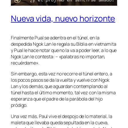
Nueva vida, nuevo horizonte
Finalmente Pual se adentra en el túnel, en la
despedida Ngok Lan le regala su Biblia en vietnamita
y Pual le hace notar que no la va a poder leer, a lo que
Ngok Lan le contesta: – «palabras no importan,
recuérdame».
Sin embargo, esta vez no recorre el túnel entero, a
los pocos pasos se da la vuelta y vuelve con Ngok
Lan y los demás, que aguardan contemplando al
túnel hasta el último momento, tal vez con la misma
esperanza que el padre de la parábola del hijo
pródigo.
Una vez más, Paul vive el despojo de lo material, la
maleta que llevaba queda sepultada en la cueva,