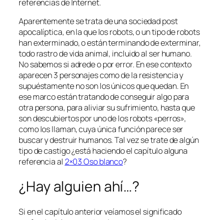
referencias de Internet.
Aparentemente se trata de una sociedad post
apocalíptica, en la que los robots, o un tipo de robots
han exterminado, o están terminando de exterminar,
todo rastro de vida animal, incluido al ser humano.
No sabemos si adrede o por error. En ese contexto
aparecen 3 personajes como de la resistencia y
supuéstamente no son los únicos que quedan. En
ese marco están tratando de conseguir algo para
otra persona, para aliviar su sufrimiento, hasta que
son descubiertos por uno de los robots «perros»,
como los llaman, cuya única función parece ser
buscar y destruir humanos. Tal vez se trate de algún
tipo de castigo ¿está haciendo el capítulo alguna
referencia al
2×03 Oso blanco
?
¿Hay alguien ahí…?
Si en el capítulo anterior veíamos el significado