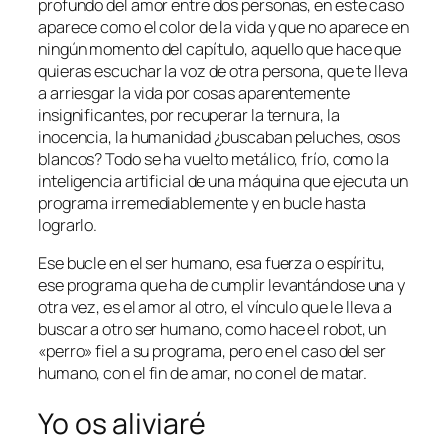
profundo del amor entre dos personas, en este caso
aparece como el color de la vida y que no aparece en
ningún momento del capítulo, aquello que hace que
quieras escuchar la voz de otra persona, que te lleva
a arriesgar la vida por cosas aparentemente
insignificantes, por recuperar la ternura, la
inocencia, la humanidad ¿buscaban peluches, osos
blancos? Todo se ha vuelto metálico, frío, como la
inteligencia artificial de una máquina que ejecuta un
programa irremediablemente y en bucle hasta
lograrlo.
Ese bucle en el ser humano, esa fuerza o espíritu,
ese programa que ha de cumplir levantándose una y
otra vez, es el amor al otro, el vínculo que le lleva a
buscar a otro ser humano, como hace el robot, un
«perro» fiel a su programa, pero en el caso del ser
humano, con el fin de amar, no con el de matar.
Yo os aliviaré