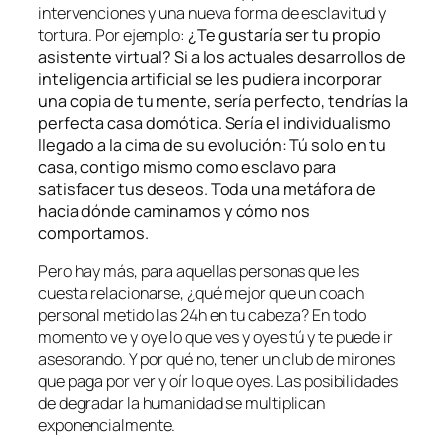
intervenciones y una nueva forma de esclavitud y
tortura. Por ejemplo:
¿Te gustaría ser tu propio
asistente virtual? Si a los actuales desarrollos de
inteligencia artificial se les pudiera incorporar
una copia de tu mente, sería perfecto, tendrías la
perfecta casa domótica. Sería el individualismo
llegado a la cima de su evolución: Tú solo en tu
casa, contigo mismo como esclavo para
satisfacer tus deseos. Toda una metáfora de
hacia dónde caminamos y cómo nos
comportamos.
Pero hay más, para aquellas personas que les
cuesta relacionarse, ¿qué mejor que un coach
personal metido las 24h en tu cabeza? En todo
momento ve y oye lo que ves y oyes tú y te puede ir
asesorando. Y por qué no, tener un club de mirones
que paga por ver y oír lo que oyes. Las posibilidades
de degradar la humanidad se multiplican
exponencialmente.