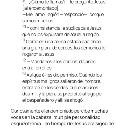
9
—¿Cómo te llamas? —le preguntó Jesús
[al endemoniado].
—Me llamo Legión —respondió—, porque
somos muchos.
10
Y con insistencia le suplicaba a Jesús
que no los expulsara de aquella región.
11
Como en una colina estaba paciendo
una gran piara de cerdos, los demonios le
rogaron a Jesús:
12
—Mándanos a los cerdos; déjanos
entrar en ellos.
13
Así que él les dio permiso. Cuando los
espíritus malignos salieron del hombre,
entraron en los cerdos, que eran unos
dos mil, y la piara se precipitó al lago por
el despeñadero y allí se ahogó.
Curiosamente el endemoniado percibe
muchas
voces en la cabeza, múltiple personalidad,
esquizofrenia… en tiempo de Jesús era signo de