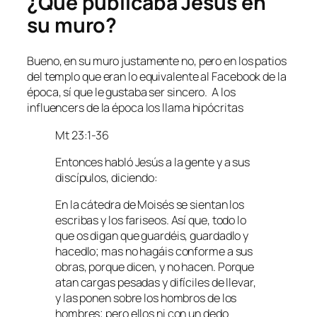
¿Qué publicaba Jesús en
su muro?
Bueno, en su muro justamente no, pero en los patios
del templo que eran lo equivalente al Facebook de la
época, sí que le gustaba ser sincero. A los
influencers de la época los llama hipócritas
Mt 23:1-36
Entonces habló Jesús a la gente y a sus
discípulos, diciendo:
En la cátedra de Moisés se sientan los
escribas y los fariseos.
Así que, todo lo
que os digan que guardéis, guardadlo y
hacedlo; mas no hagáis conforme a sus
obras, porque dicen, y no hacen.
Porque
atan cargas pesadas y difíciles de llevar,
y las ponen sobre los hombros de los
hombres; pero ellos ni con un dedo