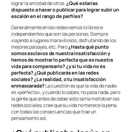
lograr la amistad de otros.
¿Qué estarías
dispuesto a hacer o publicar para lograr subir un
escalón en el rango de perfiles?
Generalmente en las redes vemos lo libres e
independientes que son las personas. Siempre
viajando a lugares maravillosos, disfrutando de los
mejores paisajes, etc. Pero
¿Hasta qué punto
somos esclavos de nuestra insatisfacción y
hemos de mostrar lo perfecta que es nuestra
vida para compensarlo? ¿y si tu vida no es
perfecta? ¿Qué publicarás en las redes
sociales? ¿La realidad, o tu insatisfacción
enmascarada?
La cuestión es que la vida de nadie
es «perfecta», y cuando lo sabes, no pasa nada, pero
la gente que antes de saber esto se ha metido en las
redes sociales, cree que su vida no merece la pena,
con todas las consecuencias que trae un
pensamiento así.