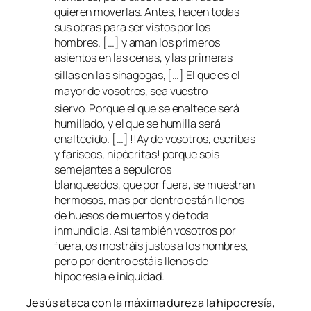
quieren moverlas.
Antes, hacen todas
sus obras para ser vistos por los
hombres. […]
y aman los primeros
asientos en las cenas, y las primeras
sillas en las sinagogas, […]
El que es el
mayor de vosotros, sea vuestro
siervo.
Porque el que se enaltece será
humillado, y el que se humilla será
enaltecido.
[…]
!!Ay de vosotros, escribas
y fariseos, hipócritas! porque sois
semejantes a sepulcros
blanqueados, que por fuera, se muestran
hermosos, mas por dentro están llenos
de huesos de muertos y de toda
inmundicia.
Así también vosotros por
fuera, os mostráis justos a los hombres,
pero por dentro estáis llenos de
hipocresía e iniquidad.
Jesús ataca con la máxima dureza la hipocresía,