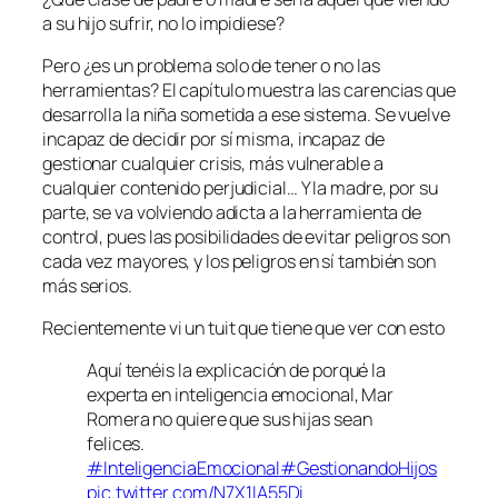
a su hijo sufrir, no lo impidiese?
Pero ¿es un problema solo de tener o no las
herramientas? El capítulo muestra las carencias que
desarrolla la niña sometida a ese sistema. Se vuelve
incapaz de decidir por sí misma, incapaz de
gestionar cualquier crisis, más vulnerable a
cualquier contenido perjudicial… Y la madre, por su
parte, se va volviendo adicta a la herramienta de
control, pues las posibilidades de evitar peligros son
cada vez mayores, y los peligros en sí también son
más serios.
Recientemente vi un tuit que tiene que ver con esto
Aquí tenéis la explicación de porqué la
experta en inteligencia emocional, Mar
Romera no quiere que sus hijas sean
felices.
#InteligenciaEmocional
#GestionandoHijos
pic.twitter.com/N7X1IA55Di