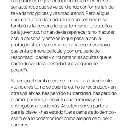
Las pasiones de juventud pueden parecer nuestro
ser auténtico que se va perdiendo conforme la vida
te va dando golpes y vas madurando. Pero al igual
que a la fruta no la maduran los golpes sino el sol,
también a la persona le pasa lo mismo. Los sueños
de la juventud, no han de desaparecer sino madurar
con la persona, y esto es lo que pasará con la
protagonista, cuyo personaje aparece más mayor
que en la primera película y con una serie de
responsabilidades y circunstancias adultas que le
harán dudar de la identidad que adquirió de
pequeña.
Su amigo el sombrerero se lo recalcará diciéndole
«tú no eres tú, no sé quien eres, no te reconozco» en
otras palabras, has perdido tu identidad, has perdido
el amor primero, el espíritu que te movía y que
entregabas a los demás. Absolem por su parte la
dará la clave: «has estado fuera demasiado tiempo»
ese fuera lo podemos leer como alejada de ti, de lo
que eres.