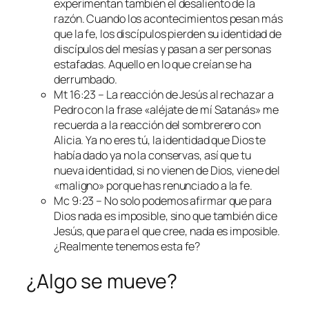
experimentan también el desaliento de la
razón. Cuando los acontecimientos pesan más
que la fe, los discípulos pierden su identidad de
discípulos del mesías y pasan a ser personas
estafadas. Aquello en lo que creían se ha
derrumbado.
Mt 16:23 – La reacción de Jesús al rechazar a
Pedro con la frase «aléjate de mí Satanás» me
recuerda a la reacción del sombrerero con
Alicia. Ya no eres tú, la identidad que Dios te
había dado ya no la conservas, así que tu
nueva identidad, si no vienen de Dios, viene del
«maligno» porque has renunciado a la fe.
Mc 9:23 – No solo podemos afirmar que para
Dios nada es imposible, sino que también dice
Jesús, que para el que cree, nada es imposible.
¿Realmente tenemos esta fe?
¿Algo se mueve?