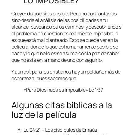
LO IMPOSIBLE?
Creyendo que sí es posible. Pero no con fantasías,
sino desde el análisis de las posibilidades a tu
alcance, buscando otros caminos, y descubriendo si
el problema en cuestión es realmente imposible, o
es que está mal planteado. Esto se puede ver en la
película, donde lo que es humanamente posible se
hace y lo que no lo es se asume con la paz de saber
que no está en la mano de uno conseguirlo.
Y aun así, para los cristianos hay un peldaño más de
esperanza, pues sabemos que:
«Para Dios nada es imposible» Lc 1:37
Algunas citas bíblicas a la
luz de la película
Lc 24:21 – Los discípulos de Emaús