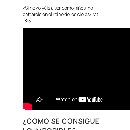
«Si no volvéis a ser como niños, no
entraréis en el reino de los cielos» Mt
18:3
¿CÓMO SE CONSIGUE