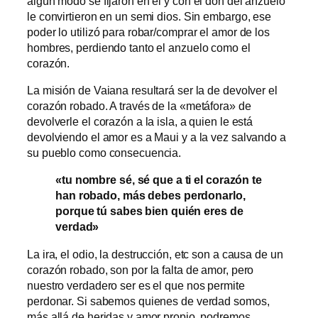
algún modo se fijaron en él y con el don del anzuelo
le convirtieron en un semi dios. Sin embargo, ese
poder lo utilizó para robar/comprar el amor de los
hombres, perdiendo tanto el anzuelo como el
corazón.
La misión de Vaiana resultará ser la de devolver el
corazón robado. A través de la «metáfora» de
devolverle el corazón a la isla, a quien le está
devolviendo el amor es a Maui y a la vez salvando a
su pueblo como consecuencia.
«tu nombre sé, sé que a ti el corazón te
han robado, más debes perdonarlo,
porque tú sabes bien quién eres de
verdad»
La ira, el odio, la destrucción, etc son a causa de un
corazón robado, son por la falta de amor, pero
nuestro verdadero ser es el que nos permite
perdonar. Si sabemos quienes de verdad somos,
más allá de heridas y amor propio, podremos