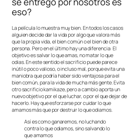
se entregó por nosotros es
eso?
La película lo muestra muy bien. En todos los casos
alguien decide dar la vida por algo que valora más
que la propia vida, el bien común o el bien de otra
persona. Pero en el último hay una diferencia: El
objetivo es salvar lo que amas, no matar lo que
odias. En este sentido el sacrificio puede parece
inútil o poco valioso, o incluso mal, porque evita una
maniobra que podría haber sido ventajosa para el
bien común, para la vida de mucha más gente. Evita
otro sacrificio kamikaze, pero a cambio aporta un
nuevo objetivo por el que luchar, o por el que dejar de
hacerlo. Hay que esforzarse por cuidar lo que
amamos más que por destruir lo que odiamos.
Así es como ganaremos, no luchando
contra lo que odiamos, sino salvando lo
que amamos